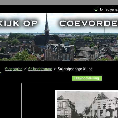
Homepagina
Startpagina
>
Sallandsestraat
>
Sallandpassage 01.jpg
Diavoorstelling